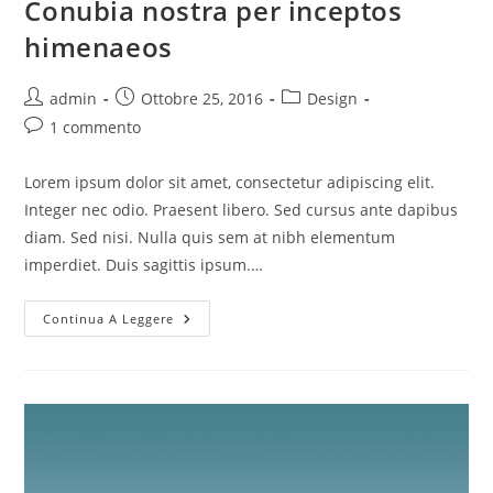
Conubia nostra per inceptos
himenaeos
Autore
Articolo
Categoria
admin
Ottobre 25, 2016
Design
dell'articolo:
pubblicato:
dell'articolo:
Commenti
1 commento
dell'articolo:
Lorem ipsum dolor sit amet, consectetur adipiscing elit.
Integer nec odio. Praesent libero. Sed cursus ante dapibus
diam. Sed nisi. Nulla quis sem at nibh elementum
imperdiet. Duis sagittis ipsum.…
Conubia
Continua A Leggere
Nostra
Per
Inceptos
Himenaeos