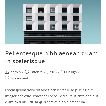
Pellentesque nibh aenean quam
in scelerisque
Autore
Articolo
Categoria
admin
Ottobre 25, 2016
Design
dell'articolo:
pubblicato:
dell'articolo:
Commenti
0 commenti
dell'articolo:
Lorem ipsum dolor sit amet, consectetur adipiscing elit.
Integer nec odio. Praesent libero. Sed cursus ante dapibus
diam. Sed nisi. Nulla quis sem at nibh elementum