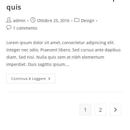
quis
Autore
Articolo
Categoria
admin
Ottobre 25, 2016
Design
dell'articolo:
pubblicato:
dell'articolo:
Commenti
1 commento
dell'articolo:
Lorem ipsum dolor sit amet, consectetur adipiscing elit.
Integer nec odio. Praesent libero. Sed cursus ante dapibus
diam. Sed nisi. Nulla quis sem at nibh elementum
imperdiet. Duis sagittis ipsum.…
Luctus
Continua A Leggere
Non
Massa
Fusce
Ac
Turpis
Quis
1
2
Vai alla