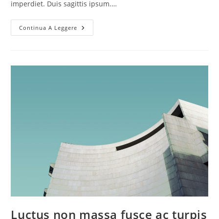
imperdiet. Duis sagittis ipsum.…
Pellentesque
Continua A Leggere
Nibh
Aenean
Quam
In
Scelerisque
Luctus non massa fusce ac turpis