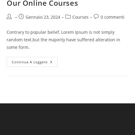
Our Online Courses
Autore
Articolo
Categoria
Commenti
Gennaio 23, 2024
Courses
0 commenti
dell'articolo:
pubblicato:
dell'articolo:
dell'articolo:
Contrary to popular belief, Lorem Ipsum is not simply
random text.but the majority have suffered alteration in
some form.
Our
Continua A Leggere
Online
Courses